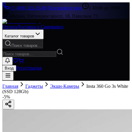
+7 (499) 322-33-86
|
Перезвоните мне
с 10:00 до 19:00
Москва, Пятницкое шоссе, 18, Павильон 73
Оплата
Доставка и Самовывоз
Каталог товаров
Поиск товаров...
Регистрация
Вход
Главная
Гаджеты
Экшн-Камеры
Insta 360 Go 3s White
(SSD 128Gb)
-
5
%