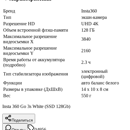
Бренд
Insta360
Тип
экшн-камера
Разрешение HD
UHD 4K
Объем встроенной флэш-памяти
128 ГБ
Максимальное разрешение
3840
видеосъемки X
Максимальное разрешение
2160
видеосъемки Y
Время работы от аккумулятора
2.3 ч
(подробно)
электронный
Тип стабилизатора изображения
(цифровой)
Функции
авто баланс белого
Размеры в упаковке (ДхШхВ)
14 x 10 x 8 см
Вес
550 г
Insta 360 Go 3s White (SSD 128Gb)
Поделиться
04956
Отзывы