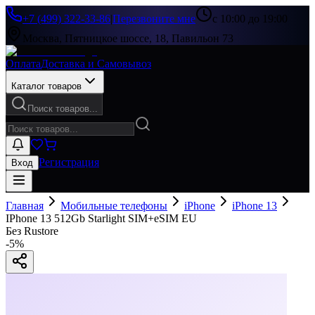
+7 (499) 322-33-86
|
Перезвоните мне
с 10:00 до 19:00
Москва, Пятницкое шоссе, 18, Павильон 73
Оплата
Доставка и Самовывоз
Каталог товаров
Поиск товаров...
Регистрация
Вход
Главная
Мобильные телефоны
iPhone
iPhone 13
IPhone 13 512Gb Starlight SIM+eSIM EU
Без Rustore
-
5
%