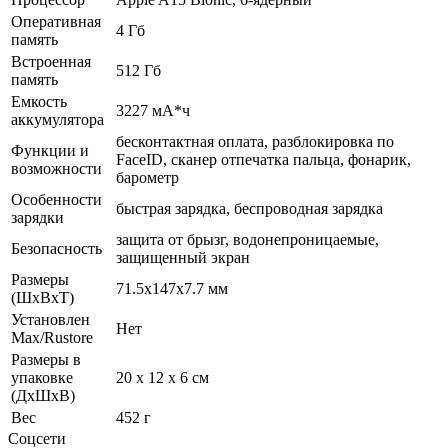
Оперативная
4 Гб
память
Встроенная
512 Гб
память
Емкость
3227 мА*ч
аккумулятора
бесконтактная оплата, разблокировка по
Функции и
FaceID, сканер отпечатка пальца, фонарик,
возможности
барометр
Особенности
быстрая зарядка, беспроводная зарядка
зарядки
защита от брызг, водонепроницаемые,
Безопасность
защищенный экран
Размеры
71.5x147x7.7 мм
(ШхВхТ)
Установлен
Нет
Max/Rustore
Размеры в
упаковке
20 x 12 x 6 см
(ДхШхВ)
Вес
452 г
Соцсети