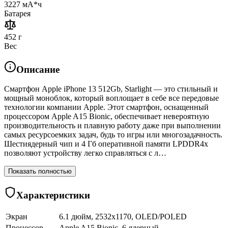
3227 мА*ч
Батарея
452 г
Вес
Описание
Смартфон Apple iPhone 13 512Gb, Starlight — это стильный и
мощный моноблок, который воплощает в себе все передовые
технологии компании Apple. Этот смартфон, оснащенный
процессором Apple A15 Bionic, обеспечивает невероятную
производительность и плавную работу даже при выполнении
самых ресурсоемких задач, будь то игры или многозадачность.
Шестиядерный чип и 4 Гб оперативной памяти LPDDR4x
позволяют устройству легко справляться с л…
Показать полностью
Характеристики
Экран
6.1 дюйм, 2532x1170, OLED/POLED
Процессор
Apple A15 Bionic, 6-ядерный