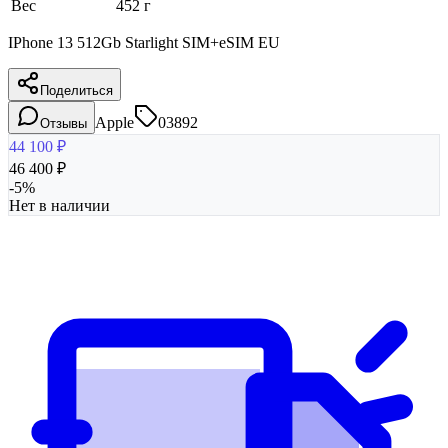
Вес
452 г
IPhone 13 512Gb Starlight SIM+eSIM EU
Поделиться
Apple
03892
Отзывы
44 100
₽
46 400
₽
-
5
%
Нет в наличии