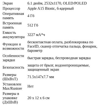
Экран
6.1 дюйм, 2532x1170, OLED/POLED
Процессор
Apple A15 Bionic, 6-ядерный
Оперативная
4 Гб
память
Встроенная
512 Гб
память
Емкость
3227 мА*ч
аккумулятора
бесконтактная оплата, разблокировка по
Функции и
FaceID, сканер отпечатка пальца, фонарик,
возможности
барометр
Особенности
быстрая зарядка, беспроводная зарядка
зарядки
защита от брызг, водонепроницаемые,
Безопасность
защищенный экран
Размеры
71.5x147x7.7 мм
(ШхВхТ)
Установлен
Нет
Max/Rustore
Размеры в
упаковке
20 x 12 x 6 см
(ДхШхВ)