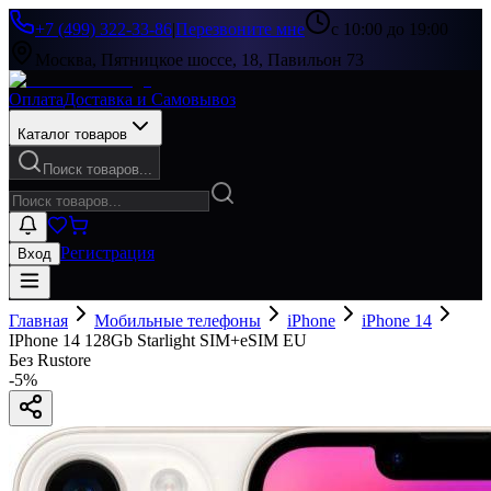
+7 (499) 322-33-86
|
Перезвоните мне
с 10:00 до 19:00
Москва, Пятницкое шоссе, 18, Павильон 73
Оплата
Доставка и Самовывоз
Каталог товаров
Поиск товаров...
Регистрация
Вход
Главная
Мобильные телефоны
iPhone
iPhone 14
IPhone 14 128Gb Starlight SIM+eSIM EU
Без Rustore
-
5
%