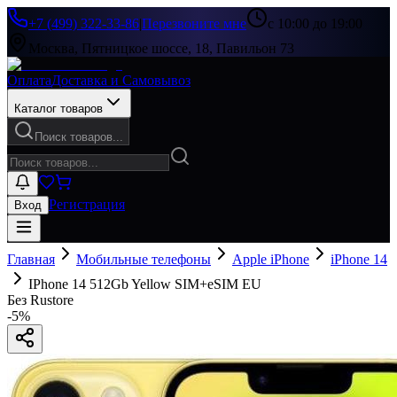
+7 (499) 322-33-86
|
Перезвоните мне
с 10:00 до 19:00
Москва, Пятницкое шоссе, 18, Павильон 73
Оплата
Доставка и Самовывоз
Каталог товаров
Поиск товаров...
Регистрация
Вход
Главная
Мобильные телефоны
Apple iPhone
iPhone 14
IPhone 14 512Gb Yellow SIM+eSIM EU
Без Rustore
-
5
%