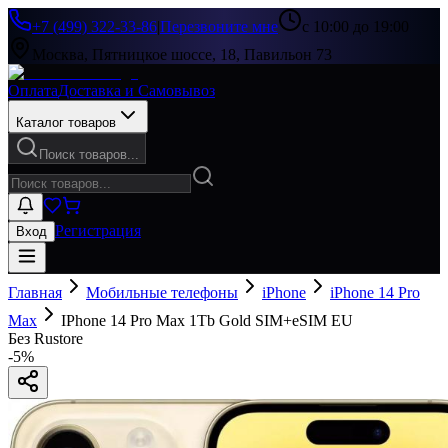
+7 (499) 322-33-86
|
Перезвоните мне
с 10:00 до 19:00
Москва, Пятницкое шоссе, 18, Павильон 73
Оплата
Доставка и Самовывоз
Каталог товаров
Поиск товаров...
Регистрация
Вход
Главная
Мобильные телефоны
iPhone
iPhone 14 Pro
Max
IPhone 14 Pro Max 1Tb Gold SIM+eSIM EU
Без Rustore
-
5
%