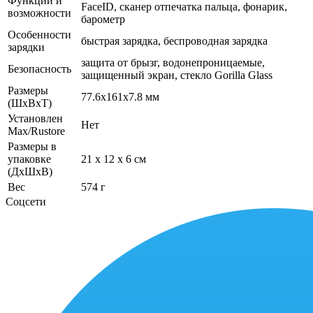
Функции и
FaceID, сканер отпечатка пальца, фонарик,
возможности
барометр
Особенности
быстрая зарядка, беспроводная зарядка
зарядки
защита от брызг, водонепроницаемые,
Безопасность
защищенный экран, cтекло Gorilla Glass
Размеры
77.6x161x7.8 мм
(ШхВхТ)
Установлен
Нет
Max/Rustore
Размеры в
упаковке
21 x 12 x 6 см
(ДхШхВ)
Вес
574 г
Соцсети