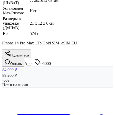
77.6x161x7.8 мм
(ШхВхТ)
Установлен
Нет
Max/Rustore
Размеры в
упаковке
21 x 12 x 6 см
(ДхШхВ)
Вес
574 г
IPhone 14 Pro Max 1Tb Gold SIM+eSIM EU
Поделиться
Apple
05000
Отзывы
84 900
₽
89 200
₽
-
5
%
Нет в наличии