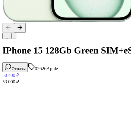
IPhone 15 128Gb Green SIM+
02626
Apple
Отзывы
50 400
₽
53 000
₽