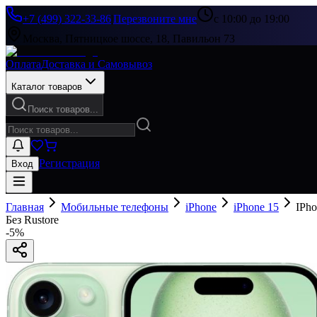
+7 (499) 322-33-86
|
Перезвоните мне
с 10:00 до 19:00
Москва, Пятницкое шоссе, 18, Павильон 73
Оплата
Доставка и Самовывоз
Каталог товаров
Поиск товаров...
Регистрация
Вход
Главная
Мобильные телефоны
iPhone
iPhone 15
IPh
Без Rustore
-
5
%