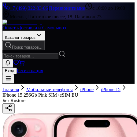
+7 (499) 322-33-86
|
Перезвоните мне
с 10:00 до 19:00
Москва, Пятницкое шоссе, 18, Павильон 73
Оплата
Доставка и Самовывоз
Каталог товаров
Поиск товаров...
Регистрация
Вход
Главная
Мобильные телефоны
iPhone
iPhone 15
IPhone 15 256Gb Pink SIM+eSIM EU
Без Rustore