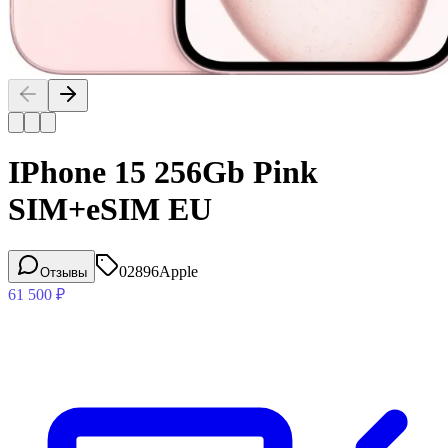
IPhone 15 256Gb Pink
SIM+eSIM EU
02896
Apple
Отзывы
61 500
₽