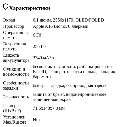
Характеристики
Экран
6.1 дюйм, 2556x1179, OLED/POLED
Процессор
Apple A16 Bionic, 6-ядерный
Оперативная
6 Гб
память
Встроенная
256 Гб
память
Емкость
3349 мА*ч
аккумулятора
бесконтактная оплата, разблокировка по
Функции и
FaceID, сканер отпечатка пальца, фонарик,
возможности
барометр
Особенности
быстрая зарядка, беспроводная зарядка
зарядки
защита от брызг, водонепроницаемые,
Безопасность
защищенный экран
Размеры
71.6x148x7.8 мм
(ШхВхТ)
Установлен
Нет
Max/Rustore