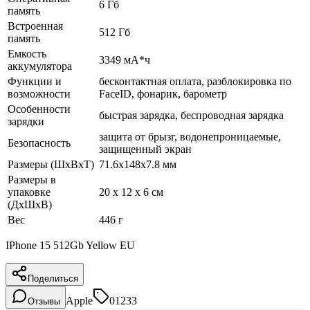
6 Гб
память
Встроенная
512 Гб
память
Емкость
3349 мА*ч
аккумулятора
Функции и
бесконтактная оплата, разблокировка по
возможности
FaceID, фонарик, барометр
Особенности
быстрая зарядка, беспроводная зарядка
зарядки
защита от брызг, водонепроницаемые,
Безопасность
защищенный экран
Размеры (ШхВхТ)
71.6x148x7.8 мм
Размеры в
упаковке
20 x 12 x 6 см
(ДхШхВ)
Вес
446 г
IPhone 15 512Gb Yellow EU
Поделиться
Apple
01233
Отзывы