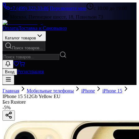
+7 (499) 322-33-86
|
Перезвоните мне
с 10:00 до 19:00
Москва, Пятницкое шоссе, 18, Павильон 73
Оплата
Доставка и Самовывоз
Каталог товаров
Поиск товаров...
Регистрация
Вход
Главная
Мобильные телефоны
iPhone
iPhone 15
IPhone 15 512Gb Yellow EU
Без Rustore
-
5
%