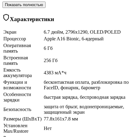
Показать полностью
Характеристики
Экран
6.7 дюйм, 2796x1290, OLED/POLED
Процессор
Apple A16 Bionic, 6-ядерный
Оперативная
6 Гб
память
Встроенная
256 Гб
память
Емкость
4383 мА*ч
аккумулятора
Функции и
бесконтактная оплата, разблокировка по
возможности
FaceID, фонарик, барометр
Особенности
быстрая зарядка, беспроводная зарядка
зарядки
защита от брызг, водонепроницаемые,
Безопасность
защищенный экран
Размеры (ШхВхТ)
77.8x161x7.8 мм
Установлен
Нет
Max/Rustore