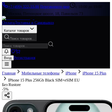
+7 (499) 322-33-86
|
Перезвоните мне
с 10:00 до 19:00
Москва, Пятницкое шоссе, 18, Павильон 73
Оплата
Доставка и Самовывоз
Каталог товаров
Поиск товаров...
Регистрация
Вход
Главная
Мобильные телефоны
iPhone
iPhone 15 Plus
IPhone 15 Plus 256Gb Black SIM+eSIM EU
Без Rustore
-
5
%