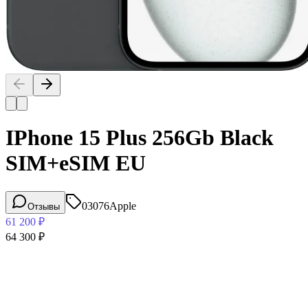
IPhone 15 Plus 256Gb Black
SIM+eSIM EU
03076
Apple
Отзывы
61 200
₽
64 300
₽