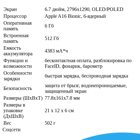
Экран
6.7 дюйм, 2796x1290, OLED/POLED
Процессор
Apple A16 Bionic, 6-ядерный
Оперативная
6 Гб
память
Встроенная
512 Гб
память
Емкость
4383 мА*ч
аккумулятора
Функции и
бесконтактная оплата, разблокировка по
возможности
FaceID, фонарик, барометр
Особенности
быстрая зарядка, беспроводная зарядка
зарядки
защита от брызг, водонепроницаемые,
Безопасность
защищенный экран
Размеры (ШхВхТ)
77.8x161x7.8 мм
Размеры в
упаковке
21 x 12 x 6 см
(ДхШхВ)
Вес
502 г
Соцсети