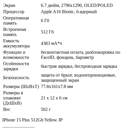
Экран
6.7 дюйм, 2796x1290, OLED/POLED
Процессор
Apple A16 Bionic, 6-ядерный
Оперативная
6 Гб
память
Встроенная
512 Гб
память
Емкость
4383 мА*ч
аккумулятора
Функции и
бесконтактная оплата, разблокировка по
возможности
FaceID, фонарик, барометр
Особенности
быстрая зарядка, беспроводная зарядка
зарядки
защита от брызг, водонепроницаемые,
Безопасность
защищенный экран
Размеры (ШхВхТ)
77.8x161x7.8 мм
Размеры в
упаковке
21 x 12 x 6 см
(ДхШхВ)
Вес
502 г
IPhone 15 Plus 512Gb Yellow JP