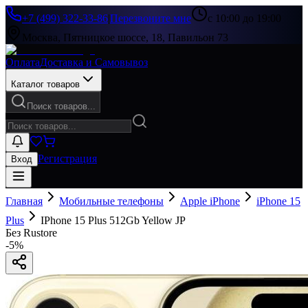
+7 (499) 322-33-86
|
Перезвоните мне
с 10:00 до 19:00
Москва, Пятницкое шоссе, 18, Павильон 73
Оплата
Доставка и Самовывоз
Каталог товаров
Поиск товаров...
Регистрация
Вход
Главная
Мобильные телефоны
Apple iPhone
iPhone 15
Plus
IPhone 15 Plus 512Gb Yellow JP
Без Rustore
-
5
%