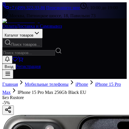
+7 (499) 322-33-86
|
Перезвоните мне
с 10:00 до 19:00
Москва, Пятницкое шоссе, 18, Павильон 73
Оплата
Доставка и Самовывоз
Каталог товаров
Поиск товаров...
Регистрация
Вход
Главная
Мобильные телефоны
iPhone
iPhone 15 Pro
Max
IPhone 15 Pro Max 256Gb Black EU
Без Rustore
-
5
%