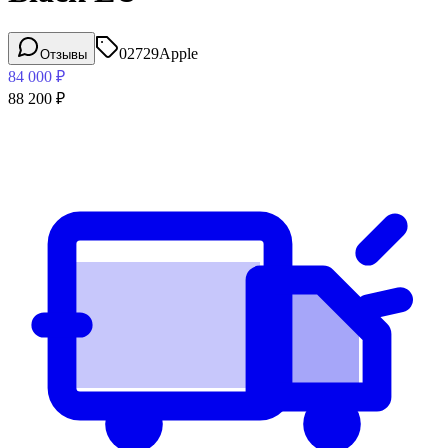
02729
Apple
Отзывы
84 000
₽
88 200
₽