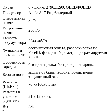
Экран
6.7 дюйм, 2796x1290, OLED/POLED
Процессор
Apple A17 Pro, 6-ядерный
Оперативная
8 Гб
память
Встроенная
256 Гб
память
Емкость
4422 мА*ч
аккумулятора
бесконтактная оплата, разблокировка по
Функции и
FaceID, фонарик, барометр, программируемая
возможности
кнопка
Особенности
быстрая зарядка, беспроводная зарядка
зарядки
защита от брызг, водонепроницаемые,
Безопасность
защищенный экран
Размеры
76.7x160x8.3 мм
(ШхВхТ)
Размеры в
упаковке
21 x 12 x 6 см
(ДхШхВ)
Вес
539 г