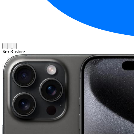
Без Rustore