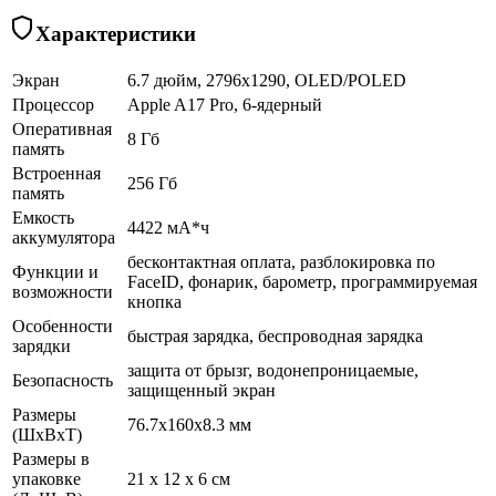
Характеристики
Экран
6.7 дюйм, 2796x1290, OLED/POLED
Процессор
Apple A17 Pro, 6-ядерный
Оперативная
8 Гб
память
Встроенная
256 Гб
память
Емкость
4422 мА*ч
аккумулятора
бесконтактная оплата, разблокировка по
Функции и
FaceID, фонарик, барометр, программируемая
возможности
кнопка
Особенности
быстрая зарядка, беспроводная зарядка
зарядки
защита от брызг, водонепроницаемые,
Безопасность
защищенный экран
Размеры
76.7x160x8.3 мм
(ШхВхТ)
Размеры в
упаковке
21 x 12 x 6 см