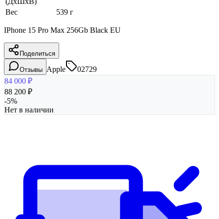
(ДхШхВ)
Вес
539 г
IPhone 15 Pro Max 256Gb Black EU
Поделиться
Apple
02729
Отзывы
84 000
₽
88 200
₽
-
5
%
Нет в наличии