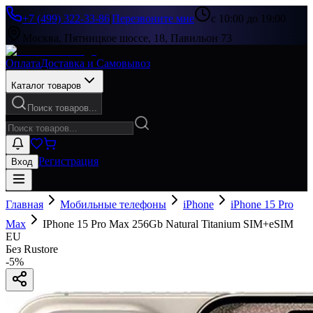
+7 (499) 322-33-86
|
Перезвоните мне
с 10:00 до 19:00
Москва, Пятницкое шоссе, 18, Павильон 73
Оплата
Доставка и Самовывоз
Каталог товаров
Поиск товаров...
Регистрация
Вход
Главная
Мобильные телефоны
iPhone
iPhone 15 Pro
Max
IPhone 15 Pro Max 256Gb Natural Titanium SIM+eSIM
EU
Без Rustore
-
5
%