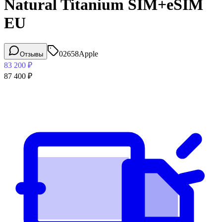
Natural Titanium SIM+eSIM
EU
02658
Apple
Отзывы
83 200
₽
87 400
₽