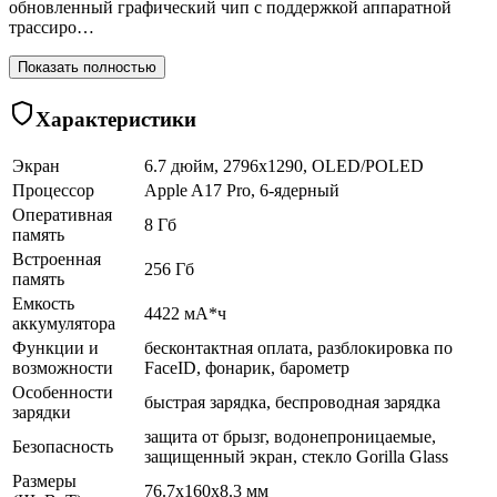
обновленный графический чип с поддержкой аппаратной
трассиро…
Показать полностью
Характеристики
Экран
6.7 дюйм, 2796x1290, OLED/POLED
Процессор
Apple A17 Pro, 6-ядерный
Оперативная
8 Гб
память
Встроенная
256 Гб
память
Емкость
4422 мА*ч
аккумулятора
Функции и
бесконтактная оплата, разблокировка по
возможности
FaceID, фонарик, барометр
Особенности
быстрая зарядка, беспроводная зарядка
зарядки
защита от брызг, водонепроницаемые,
Безопасность
защищенный экран, cтекло Gorilla Glass
Размеры
76.7x160x8.3 мм