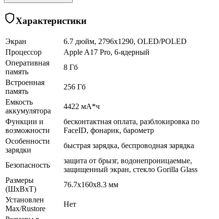
Характеристики
Экран
6.7 дюйм, 2796x1290, OLED/POLED
Процессор
Apple A17 Pro, 6-ядерный
Оперативная
8 Гб
память
Встроенная
256 Гб
память
Емкость
4422 мА*ч
аккумулятора
Функции и
бесконтактная оплата, разблокировка по
возможности
FaceID, фонарик, барометр
Особенности
быстрая зарядка, беспроводная зарядка
зарядки
защита от брызг, водонепроницаемые,
Безопасность
защищенный экран, cтекло Gorilla Glass
Размеры
76.7x160x8.3 мм
(ШхВхТ)
Установлен
Нет
Max/Rustore