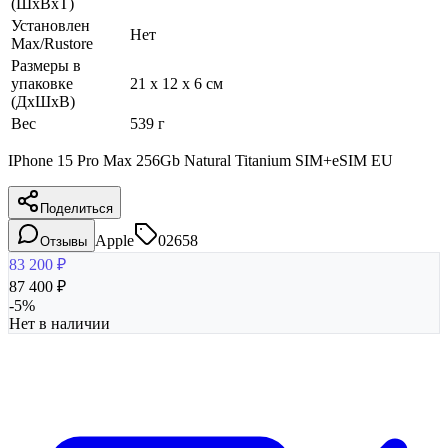
(ШхВхТ)
Установлен
Нет
Max/Rustore
Размеры в
упаковке
21 x 12 x 6 см
(ДхШхВ)
Вес
539 г
IPhone 15 Pro Max 256Gb Natural Titanium SIM+eSIM EU
Поделиться
Apple
02658
Отзывы
83 200
₽
87 400
₽
-
5
%
Нет в наличии