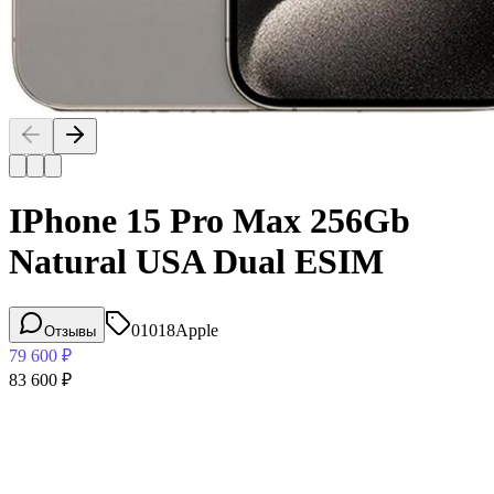
IPhone 15 Pro Max 256Gb
Natural USA Dual ESIM
01018
Apple
Отзывы
79 600
₽
83 600
₽