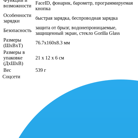
Функции и
FaceID, фонарик, барометр, программируемая
возможности
кнопка
Особенности
быстрая зарядка, беспроводная зарядка
зарядки
защита от брызг, водонепроницаемые,
Безопасность
защищенный экран, cтекло Gorilla Glass
Размеры
76.7x160x8.3 мм
(ШхВхТ)
Размеры в
упаковке
21 x 12 x 6 см
(ДхШхВ)
Вес
539 г
Соцсети