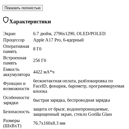
Показать полностью
Характеристики
Экран
6.7 дюйм, 2796x1290, OLED/POLED
Процессор
Apple A17 Pro, 6-ядерный
Оперативная
8 Гб
память
Встроенная
256 Гб
память
Емкость
4422 мА*ч
аккумулятора
бесконтактная оплата, разблокировка по
Функции и
FaceID, фонарик, барометр, программируемая
возможности
кнопка
Особенности
быстрая зарядка, беспроводная зарядка
зарядки
защита от брызг, водонепроницаемые,
Безопасность
защищенный экран, cтекло Gorilla Glass
Размеры
76.7x160x8.3 мм
(ШхВхТ)