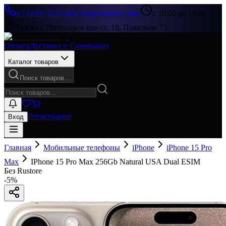
+7 (499) 322-33-86
|
Перезвоните мне
с 10:00 до 19:00
Москва, Пятницкое шоссе, 18, Павильон 73
Оплата
Доставка и Самовывоз
Каталог товаров
Поиск товаров...
Регистрация
Вход
Главная
Мобильные телефоны
iPhone
iPhone 15 Pro
Max
IPhone 15 Pro Max 256Gb Natural USA Dual ESIM
Без Rustore
-
5
%