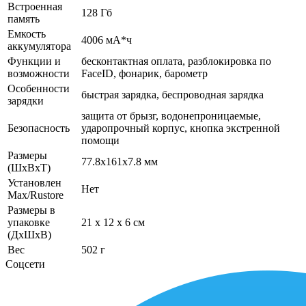
Встроенная
128 Гб
память
Емкость
4006 мА*ч
аккумулятора
Функции и
бесконтактная оплата, разблокировка по
возможности
FaceID, фонарик, барометр
Особенности
быстрая зарядка, беспроводная зарядка
зарядки
защита от брызг, водонепроницаемые,
Безопасность
ударопрочный корпус, кнопка экстренной
помощи
Размеры
77.8x161x7.8 мм
(ШхВхТ)
Установлен
Нет
Max/Rustore
Размеры в
упаковке
21 x 12 x 6 см
(ДхШхВ)
Вес
502 г
Соцсети