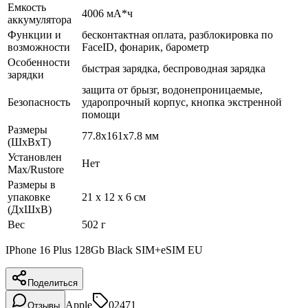
Емкость
4006 мА*ч
аккумулятора
Функции и
бесконтактная оплата, разблокировка по
возможности
FaceID, фонарик, барометр
Особенности
быстрая зарядка, беспроводная зарядка
зарядки
защита от брызг, водонепроницаемые,
Безопасность
ударопрочный корпус, кнопка экстренной
помощи
Размеры
77.8x161x7.8 мм
(ШхВхТ)
Установлен
Нет
Max/Rustore
Размеры в
упаковке
21 x 12 x 6 см
(ДхШхВ)
Вес
502 г
IPhone 16 Plus 128Gb Black SIM+eSIM EU
Поделиться
Apple
02471
Отзывы