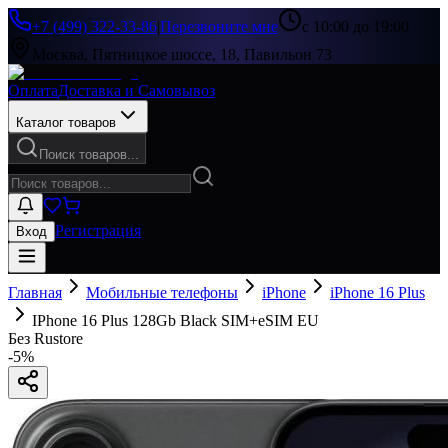
+7 (499) 322-33-86
|
Перезвоните мне
с 10:00 до 19:00
Москва, Пятницкое шоссе, 18, Павильон 73
Оплата
Доставка и Самовывоз
Каталог товаров
Поиск товаров...
Регистрация
Вход
Главная
Мобильные телефоны
iPhone
iPhone 16 Plus
IPhone 16 Plus 128Gb Black SIM+eSIM EU
Без Rustore
-
5
%