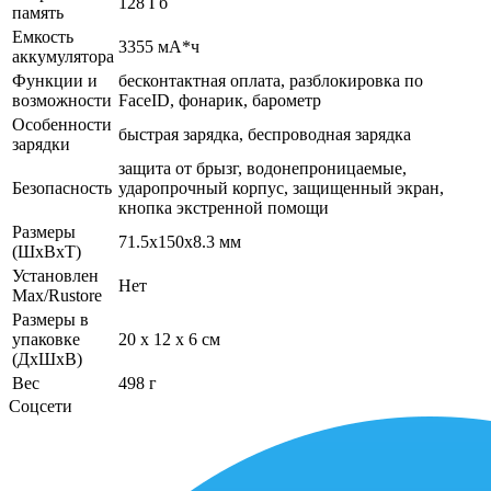
128 Гб
память
Емкость
3355 мА*ч
аккумулятора
Функции и
бесконтактная оплата, разблокировка по
возможности
FaceID, фонарик, барометр
Особенности
быстрая зарядка, беспроводная зарядка
зарядки
защита от брызг, водонепроницаемые,
Безопасность
ударопрочный корпус, защищенный экран,
кнопка экстренной помощи
Размеры
71.5x150x8.3 мм
(ШхВхТ)
Установлен
Нет
Max/Rustore
Размеры в
упаковке
20 x 12 x 6 см
(ДхШхВ)
Вес
498 г
Соцсети