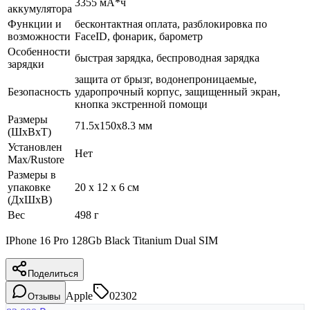
3355 мА*ч
аккумулятора
Функции и
бесконтактная оплата, разблокировка по
возможности
FaceID, фонарик, барометр
Особенности
быстрая зарядка, беспроводная зарядка
зарядки
защита от брызг, водонепроницаемые,
Безопасность
ударопрочный корпус, защищенный экран,
кнопка экстренной помощи
Размеры
71.5x150x8.3 мм
(ШхВхТ)
Установлен
Нет
Max/Rustore
Размеры в
упаковке
20 x 12 x 6 см
(ДхШхВ)
Вес
498 г
IPhone 16 Pro 128Gb Black Titanium Dual SIM
Поделиться
Apple
02302
Отзывы