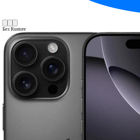
Без Rustore