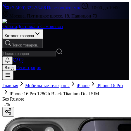
+7 (499) 322-33-86
|
Перезвоните мне
с 10:00 до 19:00
Москва, Пятницкое шоссе, 18, Павильон 73
Оплата
Доставка и Самовывоз
Каталог товаров
Поиск товаров...
Регистрация
Вход
Главная
Мобильные телефоны
iPhone
iPhone 16 Pro
IPhone 16 Pro 128Gb Black Titanium Dual SIM
Без Rustore
-
1
%