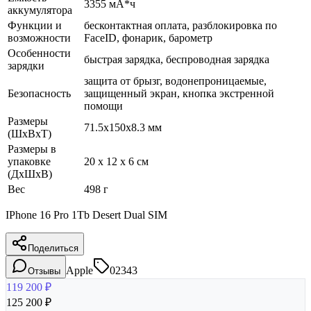
3355 мА*ч
аккумулятора
Функции и
бесконтактная оплата, разблокировка по
возможности
FaceID, фонарик, барометр
Особенности
быстрая зарядка, беспроводная зарядка
зарядки
защита от брызг, водонепроницаемые,
Безопасность
защищенный экран, кнопка экстренной
помощи
Размеры
71.5x150x8.3 мм
(ШхВхТ)
Размеры в
упаковке
20 x 12 x 6 см
(ДхШхВ)
Вес
498 г
IPhone 16 Pro 1Tb Desert Dual SIM
Поделиться
Apple
02343
Отзывы
119 200
₽
125 200
₽