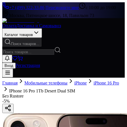
+7 (499) 322-33-86
|
Перезвоните мне
с 10:00 до 19:00
Москва, Пятницкое шоссе, 18, Павильон 73
Оплата
Доставка и Самовывоз
Каталог товаров
Поиск товаров...
Регистрация
Вход
Главная
Мобильные телефоны
iPhone
iPhone 16 Pro
IPhone 16 Pro 1Tb Desert Dual SIM
Без Rustore
-
5
%