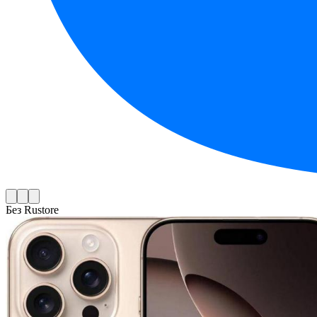
Без Rustore