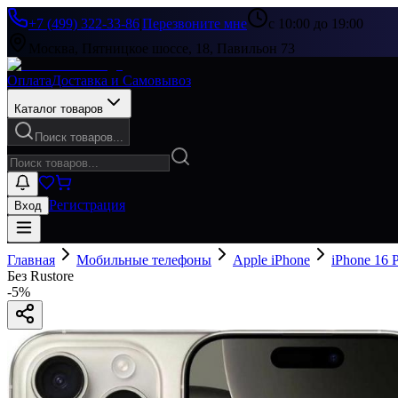
+7 (499) 322-33-86
|
Перезвоните мне
с 10:00 до 19:00
Москва, Пятницкое шоссе, 18, Павильон 73
Оплата
Доставка и Самовывоз
Каталог товаров
Поиск товаров...
Регистрация
Вход
Главная
Мобильные телефоны
Apple iPhone
iPhone 16 
Без Rustore
-
5
%