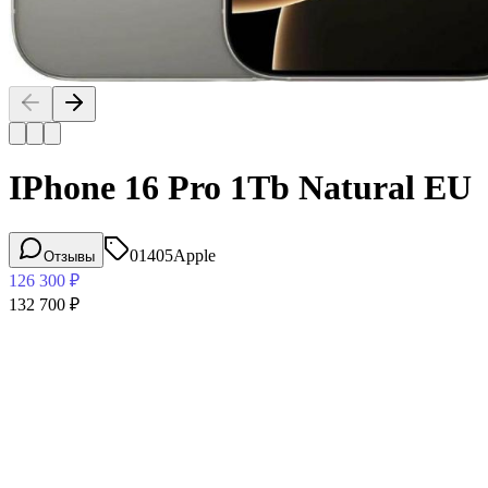
IPhone 16 Pro 1Tb Natural EU
01405
Apple
Отзывы
126 300
₽
132 700
₽