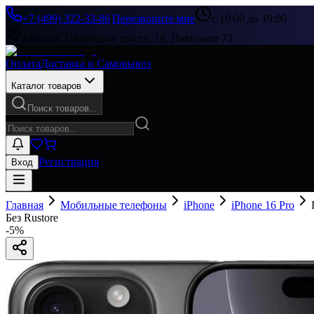
+7 (499) 322-33-86
|
Перезвоните мне
с 10:00 до 19:00
Москва, Пятницкое шоссе, 18, Павильон 73
Оплата
Доставка и Самовывоз
Каталог товаров
Поиск товаров...
Регистрация
Вход
Главная
Мобильные телефоны
iPhone
iPhone 16 Pro
Без Rustore
-
5
%