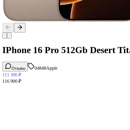
IPhone 16 Pro 512Gb Desert T
04848
Apple
Отзывы
111 300
₽
116 900
₽