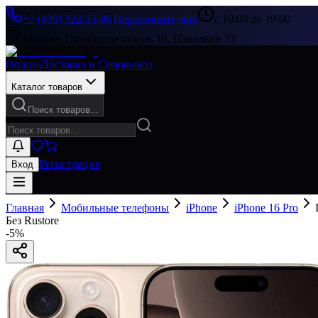
+7 (499) 322-33-86
|
Перезвоните мне
с 10:00 до 19:00
Москва, Пятницкое шоссе, 18, Павильон 73
Оплата
Доставка и Самовывоз
Каталог товаров
Поиск товаров...
Регистрация
Вход
Главная
Мобильные телефоны
iPhone
iPhone 16 Pro
Без Rustore
-
5
%