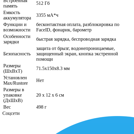
Встроенная
512 Гб
память
Емкость
3355 мА*ч
аккумулятора
Функции и
бесконтактная оплата, разблокировка по
возможности
FaceID, фонарик, барометр
Особенности
быстрая зарядка, беспроводная зарядка
зарядки
защита от брызг, водонепроницаемые,
Безопасность
защищенный экран, кнопка экстренной
помощи
Размеры
71.5x150x8.3 мм
(ШхВхТ)
Установлен
Нет
Max/Rustore
Размеры в
упаковке
20 x 12 x 6 см
(ДхШхВ)
Вес
498 г
Соцсети