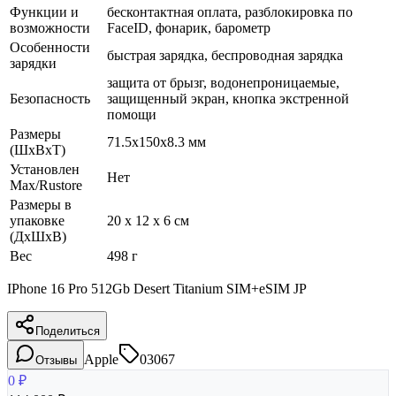
Функции и
бесконтактная оплата, разблокировка по
возможности
FaceID, фонарик, барометр
Особенности
быстрая зарядка, беспроводная зарядка
зарядки
защита от брызг, водонепроницаемые,
Безопасность
защищенный экран, кнопка экстренной
помощи
Размеры
71.5x150x8.3 мм
(ШхВхТ)
Установлен
Нет
Max/Rustore
Размеры в
упаковке
20 x 12 x 6 см
(ДхШхВ)
Вес
498 г
IPhone 16 Pro 512Gb Desert Titanium SIM+eSIM JP
Поделиться
Apple
03067
Отзывы
0
₽