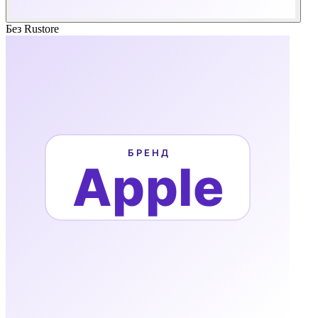
Без Rustore