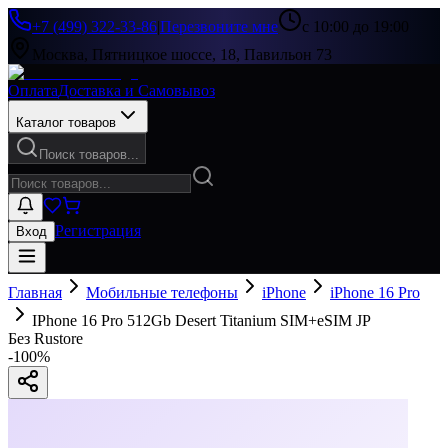
+7 (499) 322-33-86
|
Перезвоните мне
с 10:00 до 19:00
Москва, Пятницкое шоссе, 18, Павильон 73
Оплата
Доставка и Самовывоз
Каталог товаров
Поиск товаров...
Регистрация
Вход
Главная
Мобильные телефоны
iPhone
iPhone 16 Pro
IPhone 16 Pro 512Gb Desert Titanium SIM+eSIM JP
Без Rustore
-
100
%