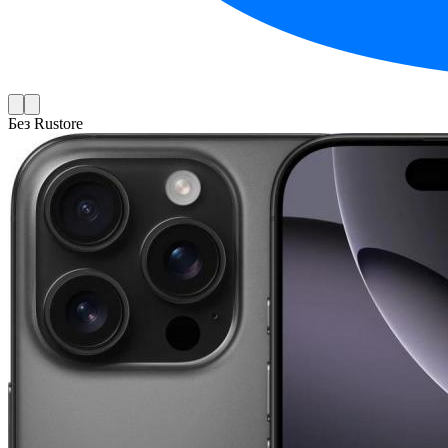
Без Rustore