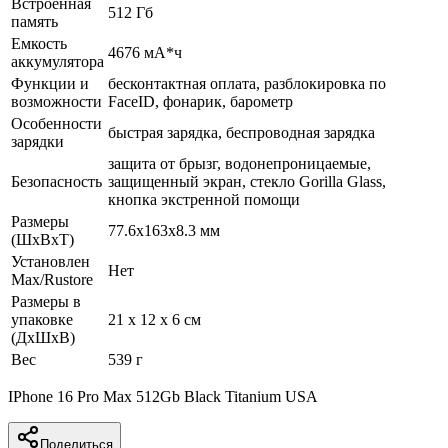
Встроенная
512 Гб
память
Емкость
4676 мА*ч
аккумулятора
Функции и
бесконтактная оплата, разблокировка по
возможности
FaceID, фонарик, барометр
Особенности
быстрая зарядка, беспроводная зарядка
зарядки
защита от брызг, водонепроницаемые,
Безопасность
защищенный экран, cтекло Gorilla Glass,
кнопка экстренной помощи
Размеры
77.6x163x8.3 мм
(ШхВхТ)
Установлен
Нет
Max/Rustore
Размеры в
упаковке
21 x 12 x 6 см
(ДхШхВ)
Вес
539 г
IPhone 16 Pro Max 512Gb Black Titanium USA
Поделиться