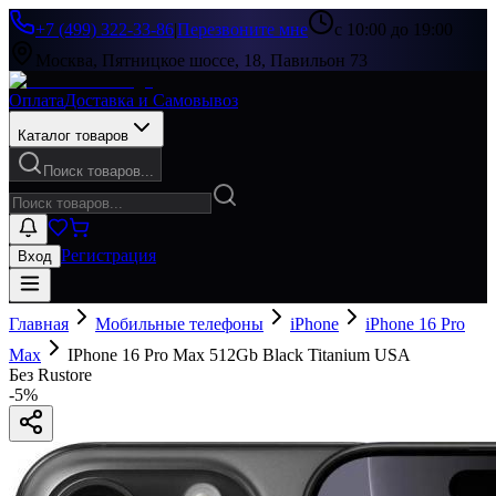
+7 (499) 322-33-86
|
Перезвоните мне
с 10:00 до 19:00
Москва, Пятницкое шоссе, 18, Павильон 73
Оплата
Доставка и Самовывоз
Каталог товаров
Поиск товаров...
Регистрация
Вход
Главная
Мобильные телефоны
iPhone
iPhone 16 Pro
Max
IPhone 16 Pro Max 512Gb Black Titanium USA
Без Rustore
-
5
%