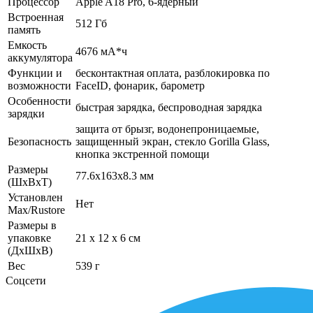
Процессор
Apple A18 Pro, 6-ядерный
Встроенная
512 Гб
память
Емкость
4676 мА*ч
аккумулятора
Функции и
бесконтактная оплата, разблокировка по
возможности
FaceID, фонарик, барометр
Особенности
быстрая зарядка, беспроводная зарядка
зарядки
защита от брызг, водонепроницаемые,
Безопасность
защищенный экран, cтекло Gorilla Glass,
кнопка экстренной помощи
Размеры
77.6x163x8.3 мм
(ШхВхТ)
Установлен
Нет
Max/Rustore
Размеры в
упаковке
21 x 12 x 6 см
(ДхШхВ)
Вес
539 г
Соцсети