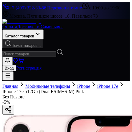
+7 (499) 322-33-86
|
Перезвоните мне
с 10:00 до 19:00
Москва, Пятницкое шоссе, 18, Павильон 73
Оплата
Доставка и Самовывоз
Каталог товаров
Поиск товаров...
Регистрация
Вход
Главная
Мобильные телефоны
iPhone
iPhone 17e
IPhone 17e 512Gb (Dual ESIM+SIM) Pink
Без Rustore
-
5
%