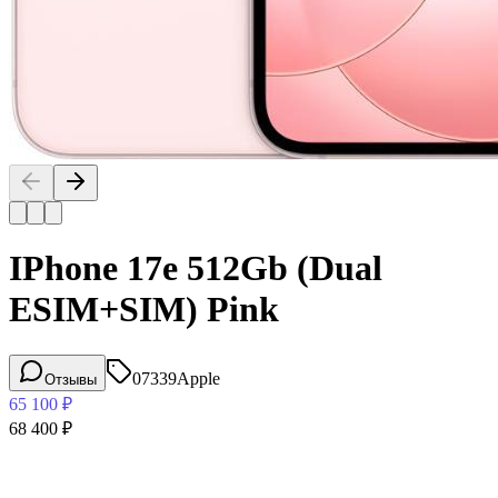
IPhone 17e 512Gb (Dual
ESIM+SIM) Pink
07339
Apple
Отзывы
65 100
₽
68 400
₽