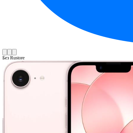
Без Rustore