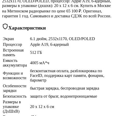
2532x1170, OLED/POLED, процессор: Apple A19, 6-ядерный,
размеры в упаковке (дхшхв): 20 x 12 x 6 см. Купить в Москве
на Митинском радиорынке по цене 65 100 ₽. Оригинал,
гарантия 1 год. Самовывоз и доставка СДЭК по всей России.
Характеристики
Экран
6.1 дюйм, 2532x1170, OLED/POLED
Процессор
Apple A19, 6-ядерный
Встроенная
512 ГБ
память
Емкость
4005 мА*ч
аккумулятора
бесконтактная оплата, разблокировка по
Функции и
FaceID, поддержка карт памяти, фонарик,
возможности
барометр
Особенности
быстрая зарядка, беспроводная зарядка
зарядки
Безопасность
защита от брызг, водонепроницаемые
Размеры в
упаковке
20 x 12 x 6 см
(ДхШхВ)