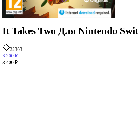
It Takes Two Для Nintendo S
22363
3 200
₽
3 400
₽