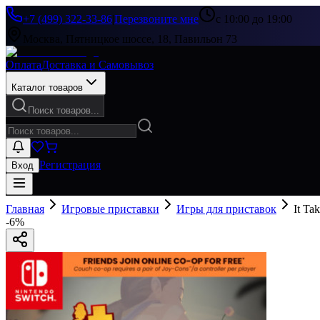
+7 (499) 322-33-86
|
Перезвоните мне
с 10:00 до 19:00
Москва, Пятницкое шоссе, 18, Павильон 73
Оплата
Доставка и Самовывоз
Каталог товаров
Поиск товаров...
Регистрация
Вход
Главная
Игровые приставки
Игры для приставок
It T
-
6
%