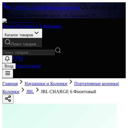
+7 (499) 322-33-86
|
Перезвоните мне
с 10:00 до 19:00
Москва, Пятницкое шоссе, 18, Павильон 73
Оплата
Доставка и Самовывоз
Каталог товаров
Поиск товаров...
Регистрация
Вход
Главная
Наушники и Колонки
Портативные колонки|
Колонки
JBL
JBL CHARGE 6 Фиоетовый