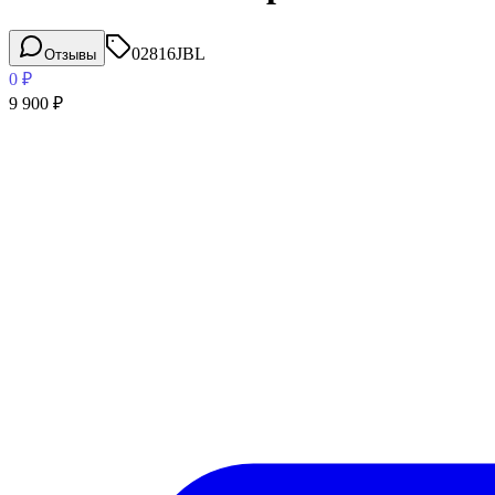
02816
JBL
Отзывы
0
₽
9 900
₽