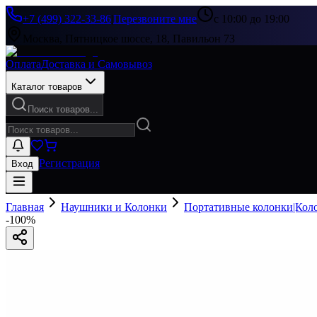
+7 (499) 322-33-86
|
Перезвоните мне
с 10:00 до 19:00
Москва, Пятницкое шоссе, 18, Павильон 73
Оплата
Доставка и Самовывоз
Каталог товаров
Поиск товаров...
Регистрация
Вход
Главная
Наушники и Колонки
Портативные колонки|Кол
-
100
%