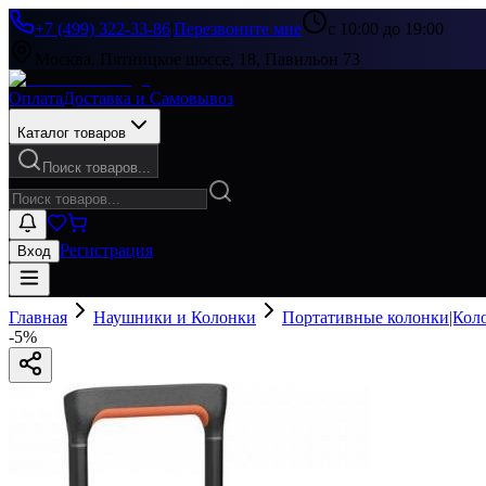
+7 (499) 322-33-86
|
Перезвоните мне
с 10:00 до 19:00
Москва, Пятницкое шоссе, 18, Павильон 73
Оплата
Доставка и Самовывоз
Каталог товаров
Поиск товаров...
Регистрация
Вход
Главная
Наушники и Колонки
Портативные колонки|Кол
-
5
%