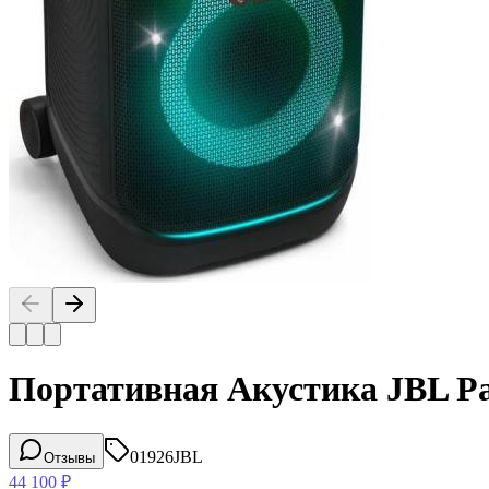
Портативная Акустика JBL Pa
01926
JBL
Отзывы
44 100
₽