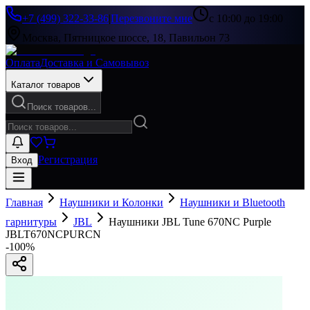
+7 (499) 322-33-86
|
Перезвоните мне
с 10:00 до 19:00
Москва, Пятницкое шоссе, 18, Павильон 73
Оплата
Доставка и Самовывоз
Каталог товаров
Поиск товаров...
Регистрация
Вход
Главная
Наушники и Колонки
Наушники и Bluetooth
гарнитуры
JBL
Наушники JBL Tune 670NC Purple
JBLT670NCPURCN
-
100
%