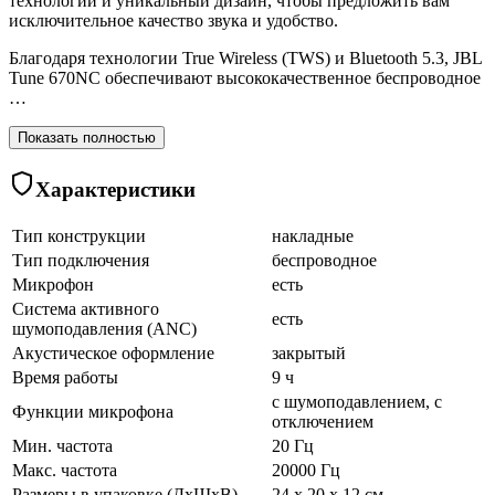
технологии и уникальный дизайн, чтобы предложить вам
исключительное качество звука и удобство.
Благодаря технологии True Wireless (TWS) и Bluetooth 5.3, JBL
Tune 670NC обеспечивают высококачественное беспроводное
…
Показать полностью
Характеристики
Тип конструкции
накладные
Тип подключения
беспроводное
Микрофон
есть
Система активного
есть
шумоподавления (ANC)
Акустическое оформление
закрытый
Время работы
9 ч
с шумоподавлением, с
Функции микрофона
отключением
Мин. частота
20 Гц
Макс. частота
20000 Гц
Размеры в упаковке (ДхШхВ)
24 x 20 x 12 см