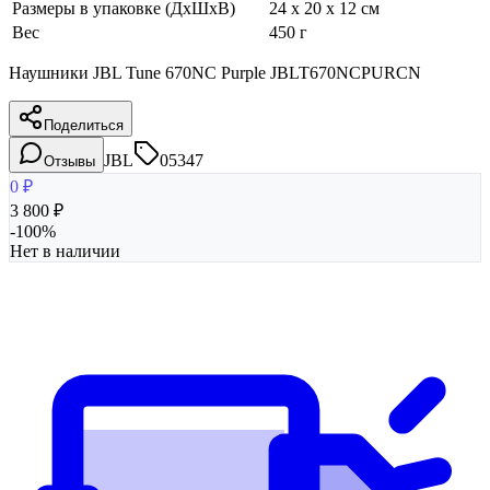
Размеры в упаковке (ДхШхВ)
24 x 20 x 12 см
Вес
450 г
Наушники JBL Tune 670NC Purple JBLT670NCPURCN
Поделиться
JBL
05347
Отзывы
0
₽
3 800
₽
-
100
%
Нет в наличии