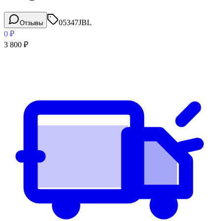
05347
JBL
Отзывы
0
₽
3 800
₽