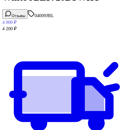
04009
JBL
Отзывы
4 000
₽
4 200
₽