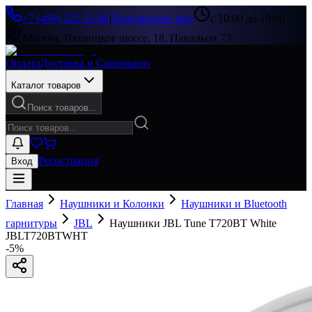
+7 (499) 322-33-86
|
Перезвоните мне
с 10:00 до 19:00
Москва, Пятницкое шоссе, 18, Павильон 73
Оплата
Доставка и Самовывоз
Каталог товаров
Поиск товаров...
Регистрация
Вход
Главная
Наушники и Колонки
Наушники и Bluetooth
гарнитуры
JBL
Наушники JBL Tune T720BT White
JBLT720BTWHT
-
5
%