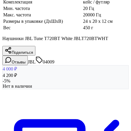
Комплектация
кейс / футляр
Мин. частота
20 Гц
Макс. частота
20000 Гц
Размеры в упаковке (ДхШхВ)
24 x 20 x 12 см
Вес
450 г
Наушники JBL Tune T720BT White JBLT720BTWHT
Поделиться
JBL
04009
Отзывы
4 000
₽
4 200
₽
-
5
%
Нет в наличии