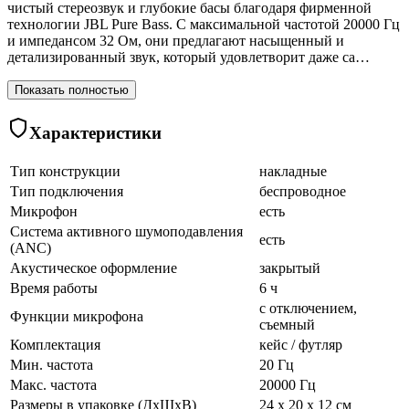
чистый стереозвук и глубокие басы благодаря фирменной
технологии JBL Pure Bass. С максимальной частотой 20000 Гц
и импедансом 32 Ом, они предлагают насыщенный и
детализированный звук, который удовлетворит даже са…
Показать полностью
Характеристики
Тип конструкции
накладные
Тип подключения
беспроводное
Микрофон
есть
Система активного шумоподавления
есть
(ANC)
Акустическое оформление
закрытый
Время работы
6 ч
с отключением,
Функции микрофона
съемный
Комплектация
кейс / футляр
Мин. частота
20 Гц
Макс. частота
20000 Гц
Размеры в упаковке (ДхШхВ)
24 x 20 x 12 см