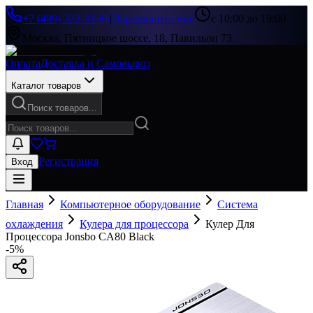
+7 (499) 322-33-86
|
Перезвоните мне
с 10:00 до 19:00
Москва, Пятницкое шоссе, 18, Павильон 73
Оплата
Доставка и Самовывоз
Каталог товаров
Поиск товаров...
Регистрация
Вход
Главная
Компьютерное оборудование
Система
охлаждения
Кулера для процессора
Кулер Для
Процессора Jonsbo CA80 Black
-
5
%