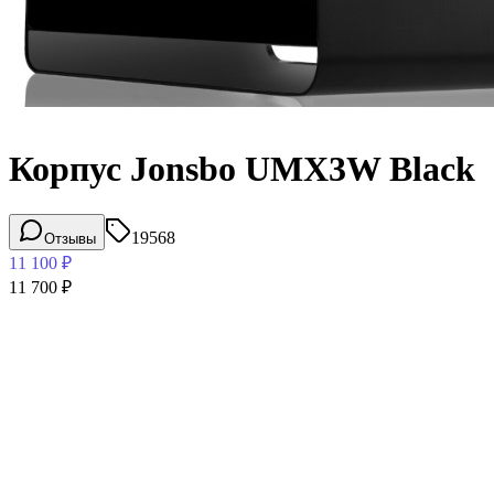
Корпус Jonsbo UMX3W Black
19568
Отзывы
11 100
₽
11 700
₽