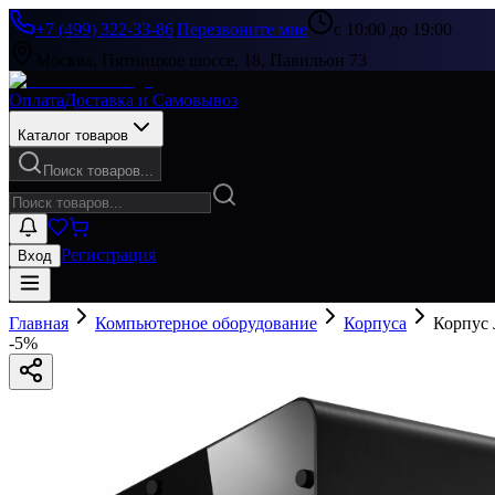
+7 (499) 322-33-86
|
Перезвоните мне
с 10:00 до 19:00
Москва, Пятницкое шоссе, 18, Павильон 73
Оплата
Доставка и Самовывоз
Каталог товаров
Поиск товаров...
Регистрация
Вход
Главная
Компьютерное оборудование
Корпуса
Корпус
-
5
%