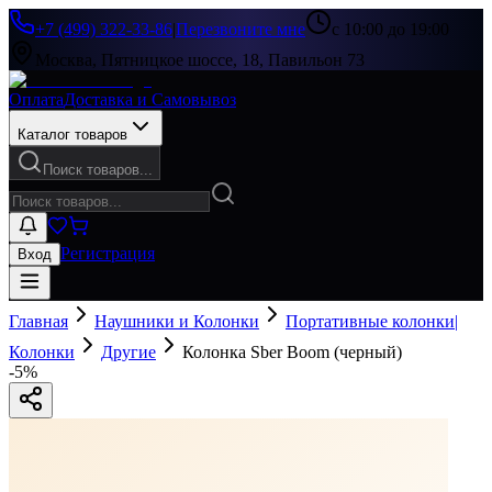
+7 (499) 322-33-86
|
Перезвоните мне
с 10:00 до 19:00
Москва, Пятницкое шоссе, 18, Павильон 73
Оплата
Доставка и Самовывоз
Каталог товаров
Поиск товаров...
Регистрация
Вход
Главная
Наушники и Колонки
Портативные колонки|
Колонки
Другие
Колонка Sber Boom (черный)
-
5
%