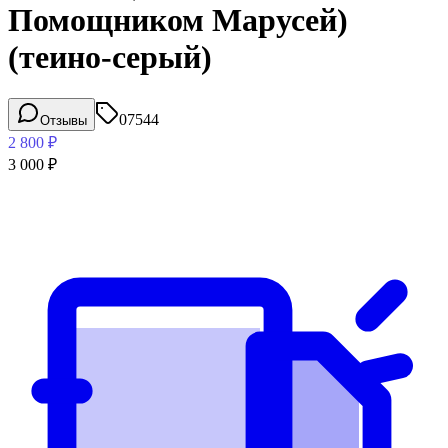
Помощником Марусей)
(теино-серый)
07544
Отзывы
2 800
₽
3 000
₽