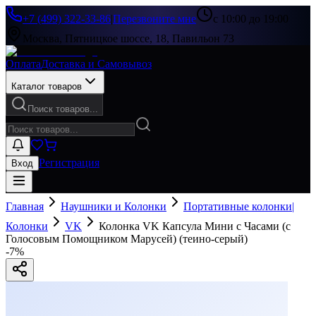
+7 (499) 322-33-86
|
Перезвоните мне
с 10:00 до 19:00
Москва, Пятницкое шоссе, 18, Павильон 73
Оплата
Доставка и Самовывоз
Каталог товаров
Поиск товаров...
Регистрация
Вход
Главная
Наушники и Колонки
Портативные колонки|
Колонки
VK
Колонка VK Капсула Мини с Часами (с
Голосовым Помощником Марусей) (теино-серый)
-
7
%