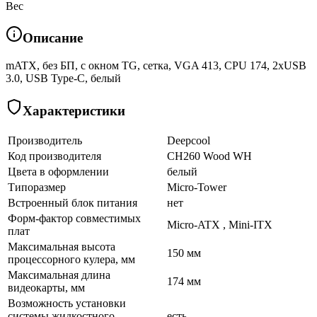
Вес
Описание
mATX, без БП, с окном TG, сетка, VGA 413, CPU 174, 2хUSB
3.0, USB Type-C, белый
Характеристики
Производитель
Deepcool
Код производителя
CH260 Wood WH
Цвета в оформлении
белый
Типоразмер
Micro-Tower
Встроенный блок питания
нет
Форм-фактор совместимых
Micro-ATX , Mini-ITX
плат
Максимальная высота
150 мм
процессорного кулера, мм
Максимальная длина
174 мм
видеокарты, мм
Возможность установки
системы жидкостного
есть