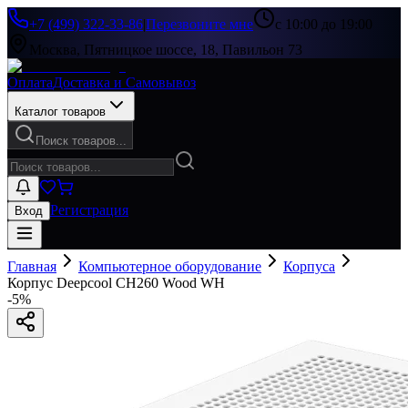
+7 (499) 322-33-86
|
Перезвоните мне
с 10:00 до 19:00
Москва, Пятницкое шоссе, 18, Павильон 73
Оплата
Доставка и Самовывоз
Каталог товаров
Поиск товаров...
Регистрация
Вход
Главная
Компьютерное оборудование
Корпуса
Корпус Deepcool CH260 Wood WH
-
5
%