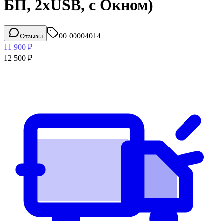
БП, 2хUSB, с Окном)
00-00004014
Отзывы
11 900
₽
12 500
₽