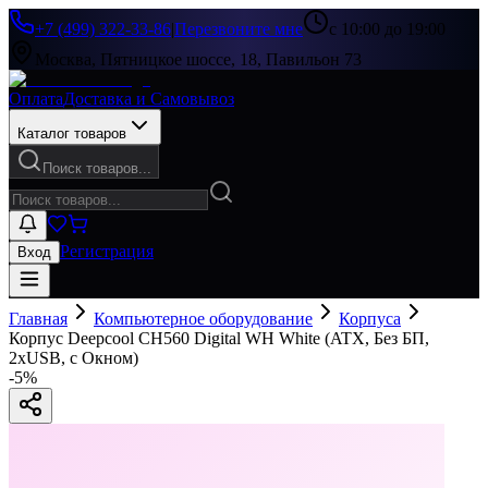
+7 (499) 322-33-86
|
Перезвоните мне
с 10:00 до 19:00
Москва, Пятницкое шоссе, 18, Павильон 73
Оплата
Доставка и Самовывоз
Каталог товаров
Поиск товаров...
Регистрация
Вход
Главная
Компьютерное оборудование
Корпуса
Корпус Deepcool CH560 Digital WH White (ATX, Без БП,
2хUSB, с Окном)
-
5
%