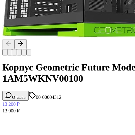
Корпус Geometric Future Model
1AM5WKNV00100
00-00004312
Отзывы
13 200
₽
13 900
₽