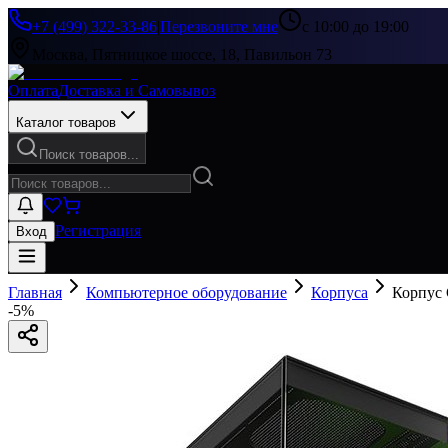
+7 (499) 322-33-86
|
Перезвоните мне
с 10:00 до 19:00
Москва, Пятницкое шоссе, 18, Павильон 73
Оплата
Доставка и Самовывоз
Каталог товаров
Поиск товаров...
Регистрация
Вход
Главная
Компьютерное оборудование
Корпуса
Корпус 
-
5
%