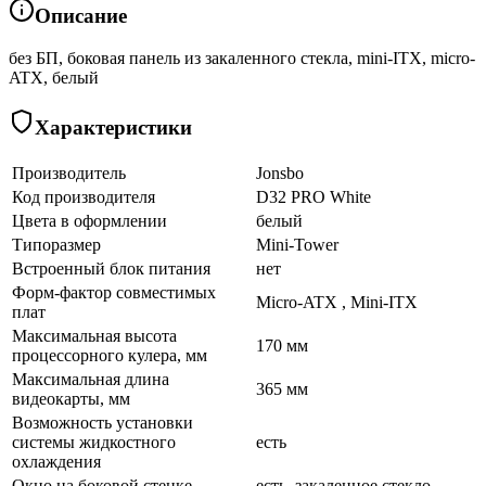
Описание
без БП, боковая панель из закаленного стекла, mini-ITX, micro-
ATX, белый
Характеристики
Производитель
Jonsbo
Код производителя
D32 PRO White
Цвета в оформлении
белый
Типоразмер
Mini-Tower
Встроенный блок питания
нет
Форм-фактор совместимых
Micro-ATX , Mini-ITX
плат
Максимальная высота
170 мм
процессорного кулера, мм
Максимальная длина
365 мм
видеокарты, мм
Возможность установки
системы жидкостного
есть
охлаждения
Окно на боковой стенке
есть, закаленное стекло