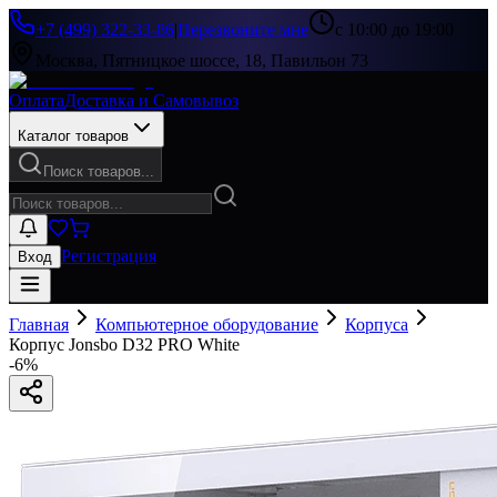
+7 (499) 322-33-86
|
Перезвоните мне
с 10:00 до 19:00
Москва, Пятницкое шоссе, 18, Павильон 73
Оплата
Доставка и Самовывоз
Каталог товаров
Поиск товаров...
Регистрация
Вход
Главная
Компьютерное оборудование
Корпуса
Корпус Jonsbo D32 PRO White
-
6
%