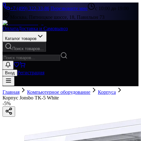
+7 (499) 322-33-86
|
Перезвоните мне
с 10:00 до 19:00
Москва, Пятницкое шоссе, 18, Павильон 73
Оплата
Доставка и Самовывоз
Каталог товаров
Поиск товаров...
Регистрация
Вход
Главная
Компьютерное оборудование
Корпуса
Корпус Jonsbo TK-5 White
-
5
%