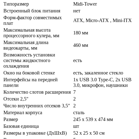
Типоразмер
Midi-Tower
Встроенный блок питания
нет
Форм-фактор совместимых
ATX, Micro-ATX , Mini-ITX
плат
Максимальная высота
180 мм
процессорного кулера, мм
Максимальная длина
460 мм
видеокарты, мм
Возможность установки
системы жидкостного
есть
охлаждения
Окно на боковой стенке
есть, закаленное стекло
Интерфейсы на передней
1x USB 3.0 Type-C, 2x USB
панели
3.0, микрофон, наушники
Количество слотов расширения
7
Отсеки 2,5"
2
Число внутренних отсеков 3,5"
2
Материал корпуса
сталь
Размер
245 x 539 x 474 мм
Базовая единица
шт
Размеры в упаковке (ДхШхВ)
52 x 25 x 50 см