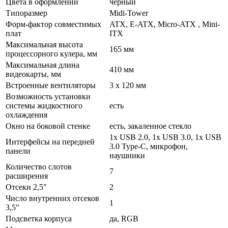
Цвета в оформлении
чёрный
Типоразмер
Midi-Tower
Форм-фактор совместимых
ATX, E-ATX, Micro-ATX , Mini-
плат
ITX
Максимальная высота
165 мм
процессорного кулера, мм
Максимальная длина
410 мм
видеокарты, мм
Встроенные вентиляторы
3 x 120 мм
Возможность установки
системы жидкостного
есть
охлаждения
Окно на боковой стенке
есть, закаленное стекло
1x USB 2.0, 1x USB 3.0, 1x USB
Интерфейсы на передней
3.0 Type-C, микрофон,
панели
наушники
Количество слотов
7
расширения
Отсеки 2,5"
2
Число внутренних отсеков
1
3,5"
Подсветка корпуса
да, RGB