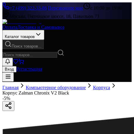
+7 (499) 322-33-86
|
Перезвоните мне
с 10:00 до 19:00
Москва, Пятницкое шоссе, 18, Павильон 73
Оплата
Доставка и Самовывоз
Каталог товаров
Поиск товаров...
Регистрация
Вход
Главная
Компьютерное оборудование
Корпуса
Корпус Zalman Chronix V2 Black
-
5
%