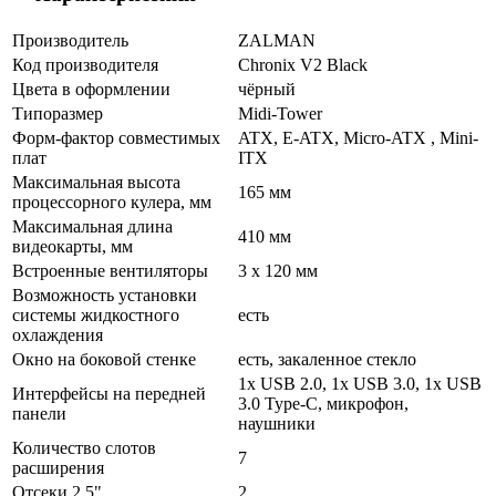
Производитель
ZALMAN
Код производителя
Chronix V2 Black
Цвета в оформлении
чёрный
Типоразмер
Midi-Tower
Форм-фактор совместимых
ATX, E-ATX, Micro-ATX , Mini-
плат
ITX
Максимальная высота
165 мм
процессорного кулера, мм
Максимальная длина
410 мм
видеокарты, мм
Встроенные вентиляторы
3 x 120 мм
Возможность установки
системы жидкостного
есть
охлаждения
Окно на боковой стенке
есть, закаленное стекло
1x USB 2.0, 1x USB 3.0, 1x USB
Интерфейсы на передней
3.0 Type-C, микрофон,
панели
наушники
Количество слотов
7
расширения
Отсеки 2,5"
2