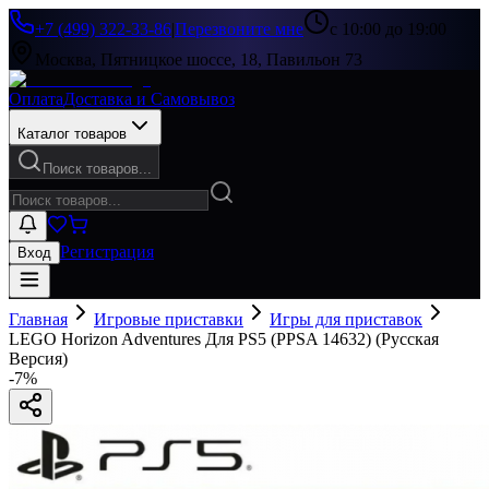
+7 (499) 322-33-86
|
Перезвоните мне
с 10:00 до 19:00
Москва, Пятницкое шоссе, 18, Павильон 73
Оплата
Доставка и Самовывоз
Каталог товаров
Поиск товаров...
Регистрация
Вход
Главная
Игровые приставки
Игры для приставок
LEGO Horizon Adventures Для PS5 (PPSA 14632) (Русская
Версия)
-
7
%