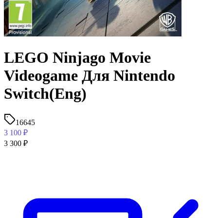
LEGO Ninjago Movie
Videogame Для Nintendo
Switch(Eng)
16645
3 100
₽
3 300
₽