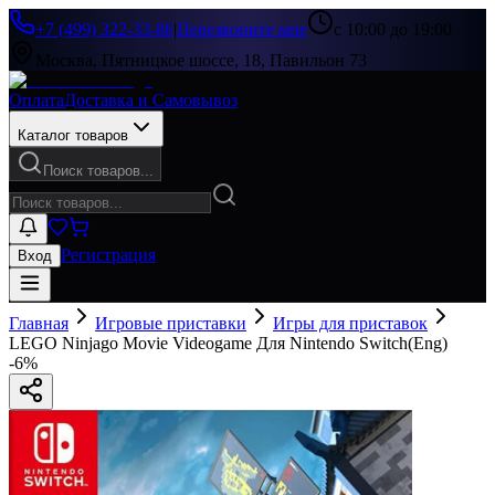
+7 (499) 322-33-86
|
Перезвоните мне
с 10:00 до 19:00
Москва, Пятницкое шоссе, 18, Павильон 73
Оплата
Доставка и Самовывоз
Каталог товаров
Поиск товаров...
Регистрация
Вход
Главная
Игровые приставки
Игры для приставок
LEGO Ninjago Movie Videogame Для Nintendo Switch(Eng)
-
6
%