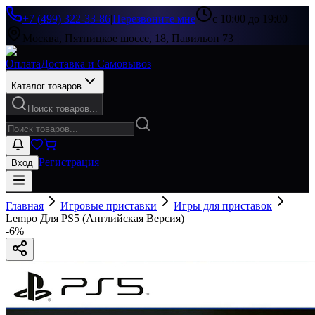
+7 (499) 322-33-86
|
Перезвоните мне
с 10:00 до 19:00
Москва, Пятницкое шоссе, 18, Павильон 73
Оплата
Доставка и Самовывоз
Каталог товаров
Поиск товаров...
Регистрация
Вход
Главная
Игровые приставки
Игры для приставок
Lempo Для PS5 (Английская Версия)
-
6
%