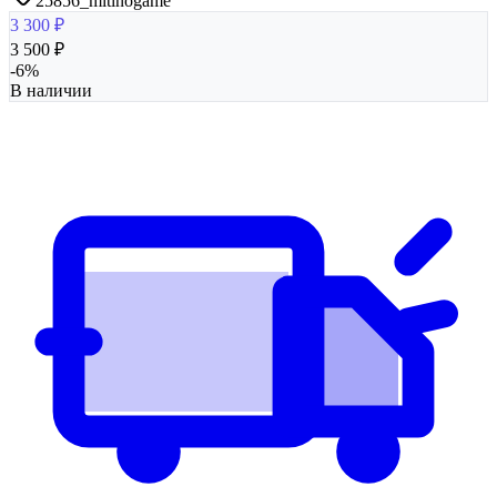
25856_mitinogame
3 300
₽
3 500
₽
-
6
%
В наличии