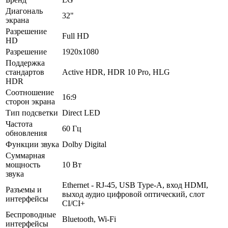
Диагональ
32"
экрана
Разрешение
Full HD
HD
Разрешение
1920x1080
Поддержка
стандартов
Active HDR, HDR 10 Pro, HLG
HDR
Соотношение
16:9
сторон экрана
Тип подсветки
Direct LED
Частота
60 Гц
обновления
Функции звука
Dolby Digital
Суммарная
мощность
10 Вт
звука
Ethernet - RJ-45, USB Type-A, вход HDMI,
Разъемы и
выход аудио цифровой оптический, слот
интерфейсы
CI/CI+
Беспроводные
Bluetooth, Wi-Fi
интерфейсы