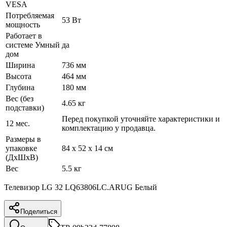
VESA
Потребляемая
53 Вт
мощность
Работает в
системе Умный
да
дом
Ширина
736 мм
Высота
464 мм
Глубина
180 мм
Вес (без
4.65 кг
подставки)
Перед покупкой уточняйте характеристики и
12 мес.
комплектацию у продавца.
Размеры в
упаковке
84 x 52 x 14 см
(ДхШхВ)
Вес
5.5 кг
Телевизор LG 32 LQ63806LC.ARUG Белый
Поделиться