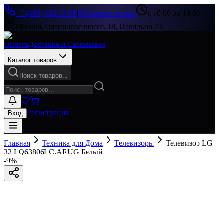
+7 (499) 322-33-86
|
Перезвоните мне
с 10:00 до 19:00
Москва, Пятницкое шоссе, 18, Павильон 73
Оплата
Доставка и Самовывоз
Каталог товаров
Поиск товаров...
Регистрация
Вход
Главная
Техника для Дома
Телевизоры
Телевизор LG
32 LQ63806LC.ARUG Белый
-
9
%