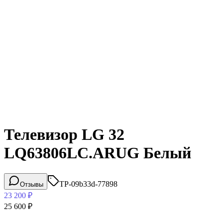
Телевизор LG 32
LQ63806LC.ARUG Белый
TP-09b33d-77898
Отзывы
23 200
₽
25 600
₽