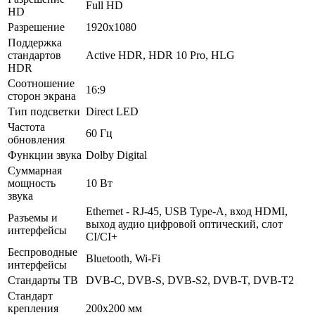
Full HD
HD
Разрешение
1920x1080
Поддержка
стандартов
Active HDR, HDR 10 Pro, HLG
HDR
Соотношение
16:9
сторон экрана
Тип подсветки
Direct LED
Частота
60 Гц
обновления
Функции звука
Dolby Digital
Суммарная
мощность
10 Вт
звука
Ethernet - RJ-45, USB Type-A, вход HDMI,
Разъемы и
выход аудио цифровой оптический, слот
интерфейсы
CI/CI+
Беспроводные
Bluetooth, Wi-Fi
интерфейсы
Стандарты ТВ
DVB-C, DVB-S, DVB-S2, DVB-T, DVB-T2
Стандарт
крепления
200x200 мм