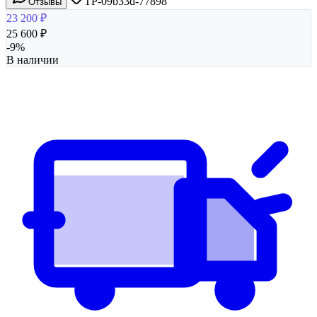
TP-09b33d-77898
Отзывы
23 200
₽
25 600
₽
-
9
%
В наличии