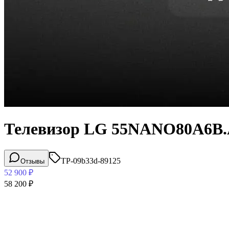
Телевизор LG 55NANO80A6B
TP-09b33d-89125
Отзывы
52 900
₽
58 200
₽