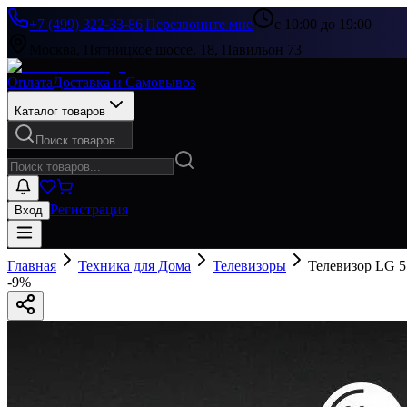
+7 (499) 322-33-86
|
Перезвоните мне
с 10:00 до 19:00
Москва, Пятницкое шоссе, 18, Павильон 73
Оплата
Доставка и Самовывоз
Каталог товаров
Поиск товаров...
Регистрация
Вход
Главная
Техника для Дома
Телевизоры
Телевизор LG
-
9
%