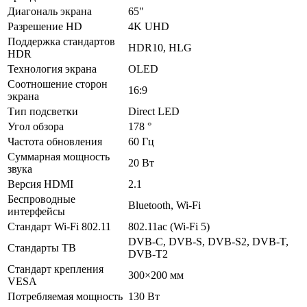
Диагональ экрана
65"
Разрешение HD
4K UHD
Поддержка стандартов
HDR10, HLG
HDR
Технология экрана
OLED
Соотношение сторон
16:9
экрана
Тип подсветки
Direct LED
Угол обзора
178 °
Частота обновления
60 Гц
Суммарная мощность
20 Вт
звука
Версия HDMI
2.1
Беспроводные
Bluetooth, Wi-Fi
интерфейсы
Стандарт Wi-Fi 802.11
802.11ac (Wi-Fi 5)
DVB-C, DVB-S, DVB-S2, DVB-T,
Стандарты ТВ
DVB-T2
Стандарт крепления
300×200 мм
VESA
Потребляемая мощность
130 Вт