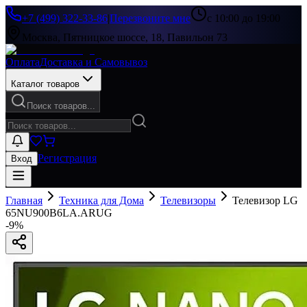
+7 (499) 322-33-86
|
Перезвоните мне
с 10:00 до 19:00
Москва, Пятницкое шоссе, 18, Павильон 73
Оплата
Доставка и Самовывоз
Каталог товаров
Поиск товаров...
Регистрация
Вход
Главная
Техника для Дома
Телевизоры
Телевизор LG
65NU900B6LA.ARUG
-
9
%