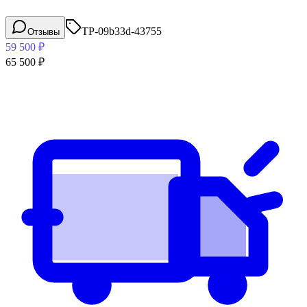
TP-09b33d-43755
Отзывы
59 500
₽
65 500
₽