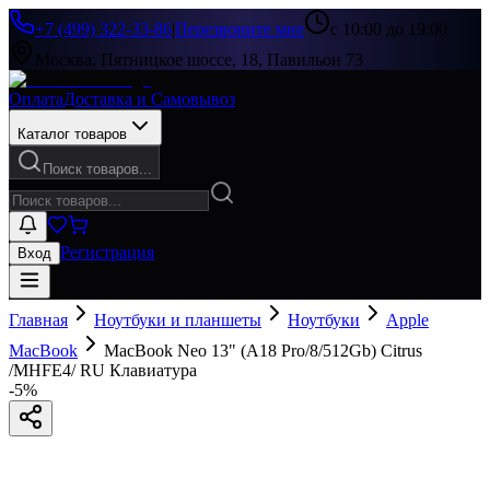
+7 (499) 322-33-86
|
Перезвоните мне
с 10:00 до 19:00
Москва, Пятницкое шоссе, 18, Павильон 73
Оплата
Доставка и Самовывоз
Каталог товаров
Поиск товаров...
Регистрация
Вход
Главная
Ноутбуки и планшеты
Ноутбуки
Apple
MacBook
MacBook Neo 13" (A18 Pro/8/512Gb) Citrus
/MHFE4/ RU Клавиатура
-
5
%