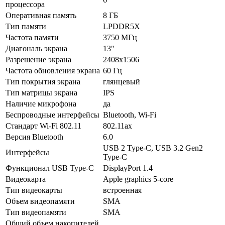
процессора
Оперативная память
8 ГБ
Тип памяти
LPDDR5X
Частота памяти
3750 МГц
Диагональ экрана
13"
Разрешение экрана
2408x1506
Частота обновления экрана
60 Гц
Тип покрытия экрана
глянцевый
Тип матрицы экрана
IPS
Наличие микрофона
да
Беспроводные интерфейсы
Bluetooth, Wi-Fi
Стандарт Wi-Fi 802.11
802.11ax
Версия Bluetooth
6.0
USB 2 Type-С, USB 3.2 Gen2
Интерфейсы
Type-С
Функционал USB Type-C
DisplayPort 1.4
Видеокарта
Apple graphics 5-core
Тип видеокарты
встроенная
Объем видеопамяти
SMA
Тип видеопамяти
SMA
Общий объем накопителей