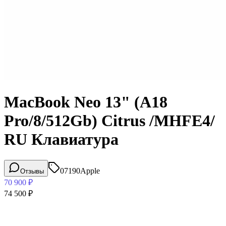
MacBook Neo 13" (A18
Pro/8/512Gb) Citrus /MHFE4/
RU Клавиатура
07190
Apple
Отзывы
70 900
₽
74 500
₽