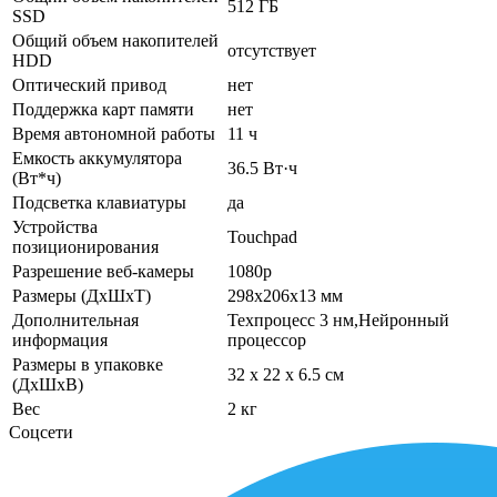
512 ГБ
SSD
Общий объем накопителей
отсутствует
HDD
Оптический привод
нет
Поддержка карт памяти
нет
Время автономной работы
11 ч
Емкость аккумулятора
36.5 Вт·ч
(Вт*ч)
Подсветка клавиатуры
да
Устройства
Touchpad
позиционирования
Разрешение веб-камеры
1080p
Размеры (ДхШхТ)
298x206x13 мм
Дополнительная
Техпроцесс 3 нм,Нейронный
информация
процессор
Размеры в упаковке
32 x 22 x 6.5 см
(ДхШхВ)
Вес
2 кг
Соцсети