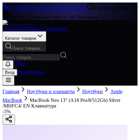
+7 (499) 322-33-86
|
Перезвоните мне
с 10:00 до 19:00
Москва, Пятницкое шоссе, 18, Павильон 73
Оплата
Доставка и Самовывоз
Каталог товаров
Поиск товаров...
Регистрация
Вход
Главная
Ноутбуки и планшеты
Ноутбуки
Apple
MacBook
MacBook Neo 13" (A18 Pro/8/512Gb) Silver
/MHFC4/ EN Клавиатура
-
5
%