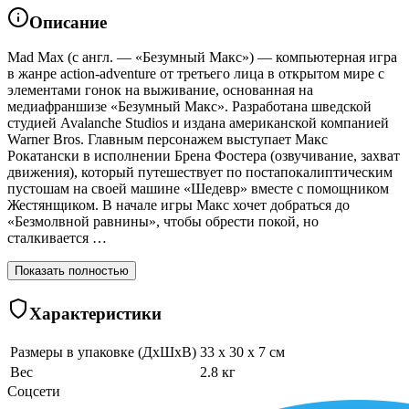
Описание
Mad Max (с англ. — «Безумный Макс») — компьютерная игра
в жанре action-adventure от третьего лица в открытом мире с
элементами гонок на выживание, основанная на
медиафраншизе «Безумный Макс». Разработана шведской
студией Avalanche Studios и издана американской компанией
Warner Bros. Главным персонажем выступает Макс
Рокатански в исполнении Брена Фостера (озвучивание, захват
движения), который путешествует по постапокалиптическим
пустошам на своей машине «Шедевр» вместе с помощником
Жестянщиком. В начале игры Макс хочет добраться до
«Безмолвной равнины», чтобы обрести покой, но
сталкивается …
Показать полностью
Характеристики
Размеры в упаковке (ДхШхВ)
33 x 30 x 7 см
Вес
2.8 кг
Соцсети