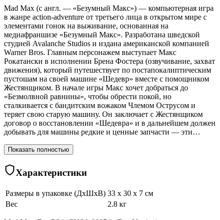
Mad Max (с англ. — «Безумный Макс») — компьютерная игра
в жанре action-adventure от третьего лица в открытом мире с
элементами гонок на выживание, основанная на
медиафраншизе «Безумный Макс». Разработана шведской
студией Avalanche Studios и издана американской компанией
Warner Bros. Главным персонажем выступает Макс
Рокатански в исполнении Брена Фостера (озвучивание, захват
движения), который путешествует по постапокалиптическим
пустошам на своей машине «Шедевр» вместе с помощником
Жестянщиком. В начале игры Макс хочет добраться до
«Безмолвной равнины», чтобы обрести покой, но
сталкивается с бандитским вожаком Члемом Острусом и
теряет свою старую машину. Он заключает с Жестянщиком
договор о восстановлении «Шедевра» и в дальнейшем должен
добывать для машины редкие и ценные запчасти — эти…
Показать полностью
Характеристики
Размеры в упаковке (ДхШхВ)
33 x 30 x 7 см
Вес
2.8 кг