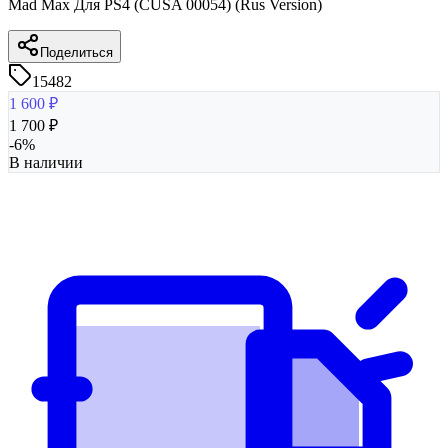
Mad Max Для PS4 (CUSA 00054) (Rus Version)
Поделиться
15482
1 600
₽
1 700
₽
-
6
%
В наличии