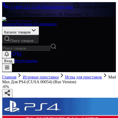
+7 (499) 322-33-86
|
Перезвоните мне
с 10:00 до 19:00
Москва, Пятницкое шоссе, 18, Павильон 73
Оплата
Доставка и Самовывоз
Каталог товаров
Поиск товаров...
Регистрация
Вход
Главная
Игровые приставки
Игры для приставок
Mad
Max Для PS4 (CUSA 00054) (Rus Version)
-
6
%