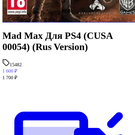
Mad Max Для PS4 (CUSA
00054) (Rus Version)
15482
1 600
₽
1 700
₽