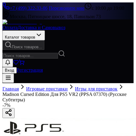
+7 (499) 322-33-86
|
Перезвоните мне
с 10:00 до 19:00
Москва, Пятницкое шоссе, 18, Павильон 73
Оплата
Доставка и Самовывоз
Каталог товаров
Поиск товаров...
Регистрация
Вход
Главная
Игровые приставки
Игры для приставок
Madison Cursed Edition Для PS5 VR2 (PPSA 07370) (Русские
Субтитры)
-
7
%