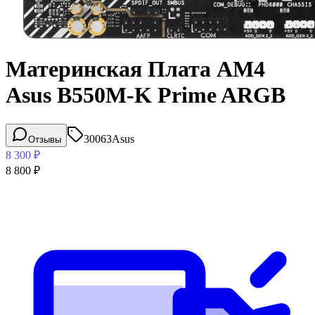
Материнская Плата AM4
Asus B550M-K Prime ARGB
30063
Asus
Отзывы
8 300
₽
8 800
₽