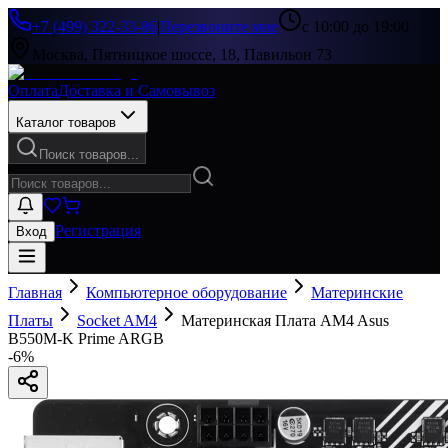
+7 (499) 322-33-86
|
Перезвоните мне
с 10:00 до 19:00
Москва, Пятницкое шоссе, 18, Павильон 73
Оплата
Доставка и Самовывоз
Каталог товаров
Поиск товаров...
Регистрация
Вход
Главная
Компьютерное оборудование
Материнские
Платы
Socket AM4
Материнская Плата AM4 Asus
B550M-K Prime ARGB
-
6
%