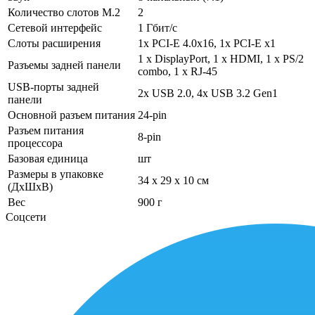
Количество слотов M.2
2
Сетевой интерфейс
1 Гбит/с
Слоты расширения
1x PCI-E 4.0x16, 1x PCI-E x1
1 х DisplayPort, 1 х HDMI, 1 х PS/2
Разъемы задней панели
combo, 1 х RJ-45
USB-порты задней
2x USB 2.0, 4x USB 3.2 Gen1
панели
Основной разъем питания
24-pin
Разъем питания
8-pin
процессора
Базовая единица
шт
Размеры в упаковке
34 x 29 x 10 см
(ДхШхВ)
Вес
900 г
Соцсети