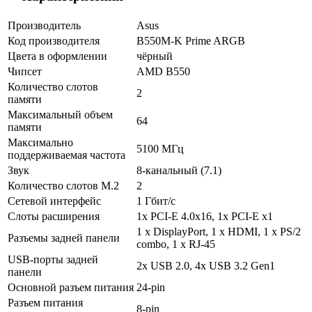
Производитель
Asus
Код производителя
B550M-K Prime ARGB
Цвета в оформлении
чёрный
Чипсет
AMD B550
Количество слотов
2
памяти
Максимальный объем
64
памяти
Максимально
5100 МГц
поддерживаемая частота
Звук
8-канальный (7.1)
Количество слотов M.2
2
Сетевой интерфейс
1 Гбит/с
Слоты расширения
1x PCI-E 4.0x16, 1x PCI-E x1
1 х DisplayPort, 1 х HDMI, 1 х PS/2
Разъемы задней панели
combo, 1 х RJ-45
USB-порты задней
2x USB 2.0, 4x USB 3.2 Gen1
панели
Основной разъем питания
24-pin
Разъем питания
8-pin