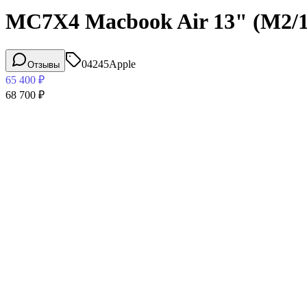
MC7X4 Macbook Air 13" (M2/1
04245
Apple
Отзывы
65 400
₽
68 700
₽