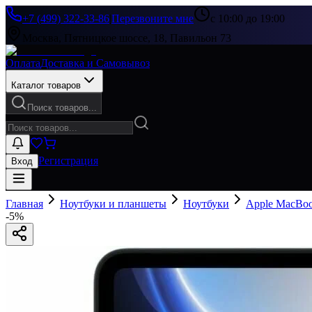
+7 (499) 322-33-86
|
Перезвоните мне
с 10:00 до 19:00
Москва, Пятницкое шоссе, 18, Павильон 73
Оплата
Доставка и Самовывоз
Каталог товаров
Поиск товаров...
Регистрация
Вход
Главная
Ноутбуки и планшеты
Ноутбуки
Apple MacBo
-
5
%